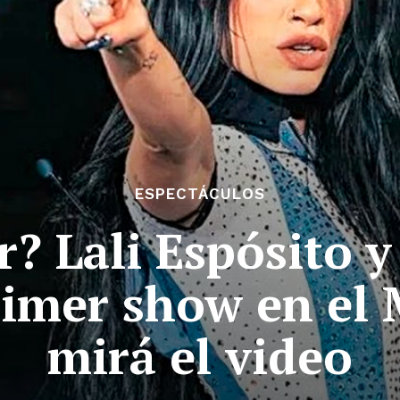
ESPECTÁCULOS
r? Lali Espósito 
primer show en el
mirá el video