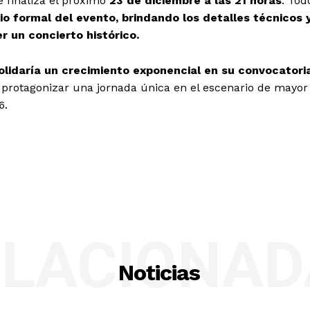
 finaliza el próximo
23 de diciembre a las 21 horas
. Tod
io formal del evento, brindando los detalles técnicos 
 un concierto histórico.
olidaría un crecimiento exponencial en su convocatori
a protagonizar una jornada única en el escenario de mayor
6.
ELACIONAD
Noticias