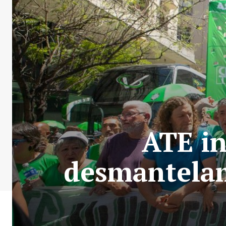
ATE in
desmantelam