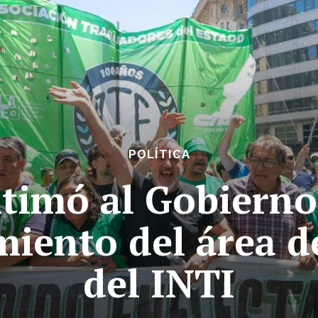
POLÍTICA
timó al Gobierno
iento del área d
del INTI