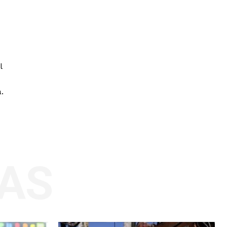
l
.
AS