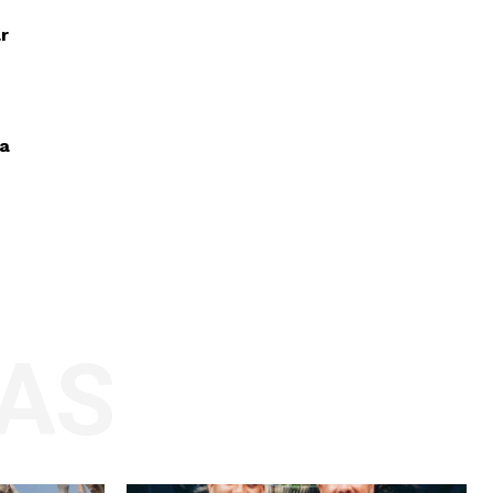
ar
va
AS