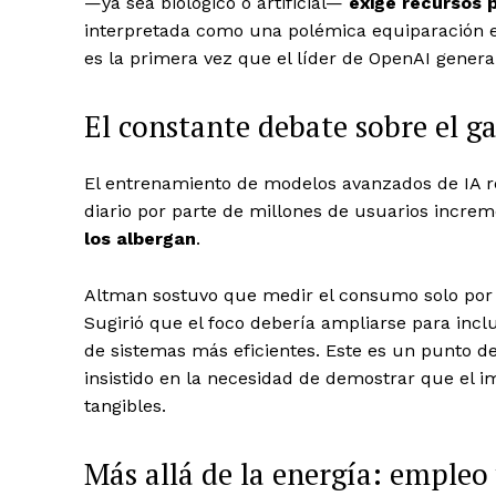
—ya sea biológico o artificial—
exige recursos 
interpretada como una polémica equiparación e
es la primera vez que el líder de OpenAI gener
El constante debate sobre el ga
El entrenamiento de modelos avanzados de IA r
diario por parte de millones de usuarios incre
los albergan
.
Altman sostuvo que medir el consumo solo por c
Sugirió que
el foco debería ampliarse para inclu
de sistemas más eficientes
. Este es un punto de
insistido en la necesidad de demostrar que el im
tangibles.
Más allá de la energía: empleo