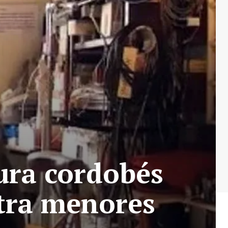
ura cordobés
tra menores