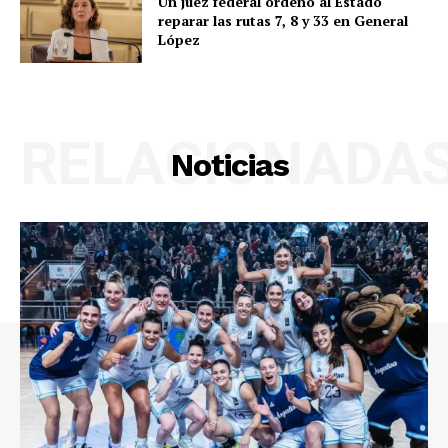
Un juez federal ordenó al Estado
reparar las rutas 7, 8 y 33 en General
López
RELACIONADA
Noticias