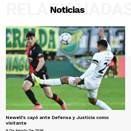
RELACIONADA
Noticias
Newell’s cayó ante Defensa y Justicia como
visitante
9 De Agosto De 2026