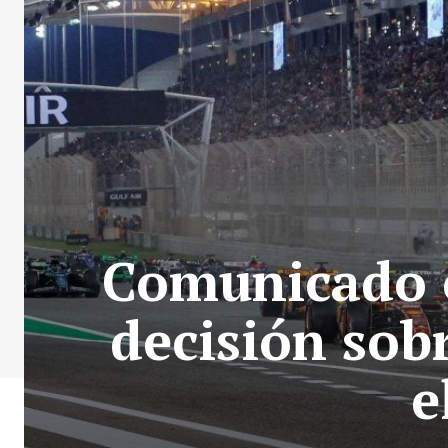
Comunicado of
decisión sob
e