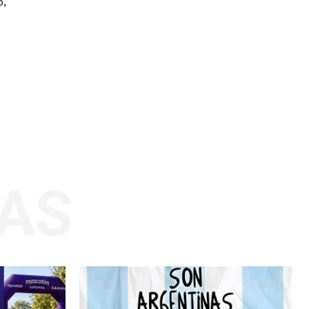
o,
AS