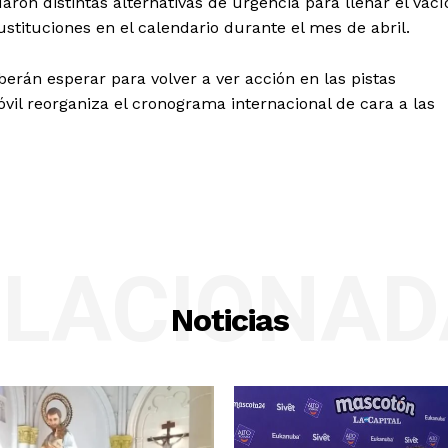
uaron distintas alternativas de urgencia para llenar el vací
stituciones en el calendario durante el mes de abril.
berán esperar para volver a ver acción en las pistas
vil reorganiza el cronograma internacional de cara a las
ELACIONAD
Noticias