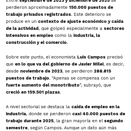
Entre
septiembre de 2023 y diciembre de 2025
se
perdieron aproximadamente
150.000 puestos de
trabajo privados registrados
. Este deterioro se
produce en un
contexto de ajuste económico y caída
de la actividad
, que golpeó especialmente a
sectores
intensivos en empleo
como la
industria, la
construcción y el comercio
.
Sobre este punto, el economista
Luis Campos
precisó
que
en lo que va del gobierno de Javier Milei
, es decir,
desde
noviembre de 2023
, se perdieron
288.815
puestos de trabajo
. “Apenas se compensa con un
fuerte aumento del monotributo
”, subrayó, que
creció en 159.501 plazas
.
A nivel sectorial se destaca la
caída de empleo en la
industria
, donde se perdieron
casi 40.000 puestos de
trabajo durante 2025
, la gran mayoría en el
segundo
semestre
, según Campos. Aunque un dato aún más