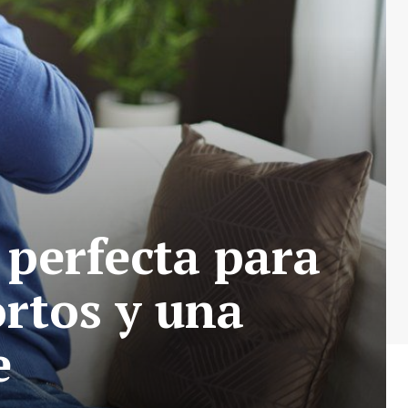
 perfecta para
ortos y una
e