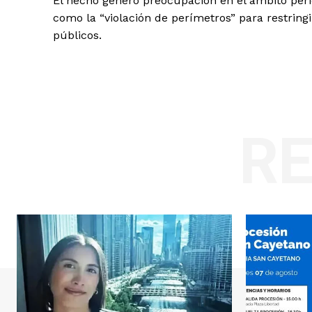
El hecho generó preocupación en el ámbito perio
como la “violación de perímetros” para restring
públicos.
R