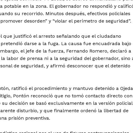
a potable en la zona. El gobernador no respondió y calific
nuando su recorrido. Minutos después, efectivos policiales
“promover desorden” y “violar el perímetro de seguridad”.
 que justificó el arresto señalando que el ciudadano
o pretendió darse a la fuga. La causa fue encuadrada bajo 
 embargo, el jefe de la fuerza, Fernando Romero, declaró a
la labor de prensa ni a la seguridad del gobernador, sino 
rsonal de seguridad, y afirmó desconocer que el detenido
ntón, ratificó el procedimiento y mantuvo detenido a Ojeda
itigio, Pontón reconoció que no tomó contacto directo con
e su decisión se basó exclusivamente en la versión policial
arente disturbio, y que finalmente ordenó la libertad de
na prisión preventiva.