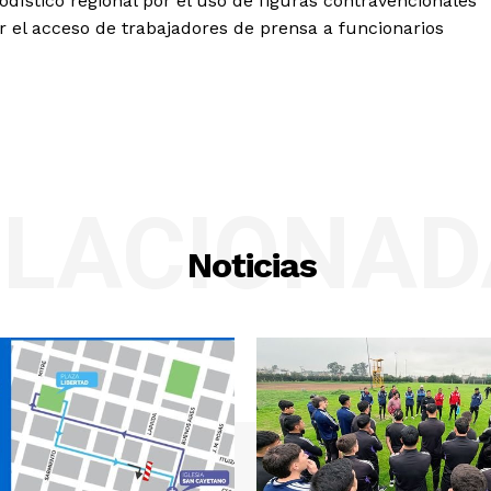
dístico regional por el uso de figuras contravencionales
ir el acceso de trabajadores de prensa a funcionarios
ELACIONAD
Noticias