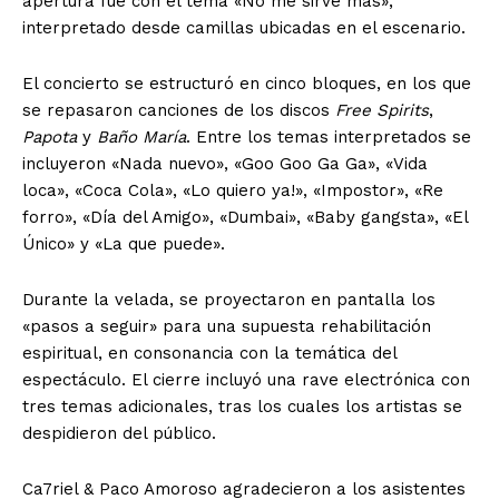
apertura fue con el tema «No me sirve más»,
interpretado desde camillas ubicadas en el escenario.
El concierto se estructuró en cinco bloques, en los que
se repasaron canciones de los discos
Free Spirits
,
Papota
y
Baño María
. Entre los temas interpretados se
incluyeron «Nada nuevo», «Goo Goo Ga Ga», «Vida
loca», «Coca Cola», «Lo quiero ya!», «Impostor», «Re
forro», «Día del Amigo», «Dumbai», «Baby gangsta», «El
Único» y «La que puede».
Durante la velada, se proyectaron en pantalla los
«pasos a seguir» para una supuesta rehabilitación
espiritual, en consonancia con la temática del
espectáculo. El cierre incluyó una rave electrónica con
tres temas adicionales, tras los cuales los artistas se
despidieron del público.
Ca7riel & Paco Amoroso agradecieron a los asistentes