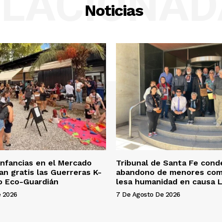
ELACIONAD
Noticias
Infancias en el Mercado
Tribunal de Santa Fe cond
gan gratis las Guerreras K-
abandono de menores como
o Eco-Guardián
lesa humanidad en causa 
e 2026
7 De Agosto De 2026