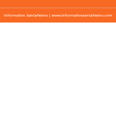
Informativo Santafesino | www.informativosantafesino.com