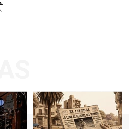
a,
n
,
AS