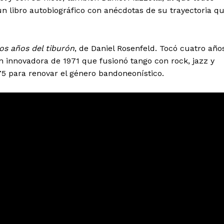
n libro autobiográfico con anécdotas de su trayectoria q
los años del tiburón
, de Daniel Rosenfeld. Tocó cuatro año
n innovadora de 1971 que fusionó tango con rock, jazz y
975 para renovar el género bandoneonístico.