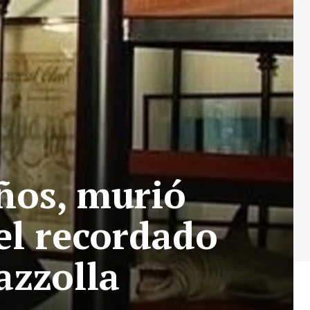
años, murió
el recordado
azzolla