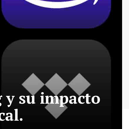
g y su impacto
cal.