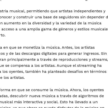
tria musical, permitiendo que artistas independientes y
onocer y construir una base de seguidores sin depender 
 un aumento en la diversidad y la variedad de la música
en acceso a una amplia gama de géneros y estilos musicale
to.
a en que se monetiza la música. Antes, los artistas
s y de las descargas digitales para generar ingresos. Sin
eran principalmente a través de reproducciones y streams
ue se compensa a los artistas. Aunque el streaming ha
 los oyentes, también ha planteado desafíos en términos
 los artistas.
forma en que se consume la música. Ahora, los oyentes
adas, descubrir nueva música a través de algoritmos de
sical más interactiva y social. Esto ha llevado a un
úsica, ya que ahora se puede disfrutar de la música en