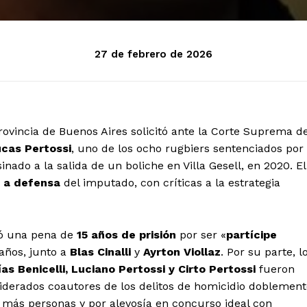
27 de febrero de 2026
rovincia de Buenos Aires solicitó ante la Corte Suprema d
cas Pertossi
, uno de los ocho rugbiers sentenciados por
sinado a la salida de un boliche en Villa Gesell, en 2020. El
o a defensa
del imputado, con críticas a la estrategia
bió una pena de
15 años de prisión
por ser «
partícipe
 años, junto a
Blas Cinalli
y
Ayrton Viollaz
. Por su parte, l
s Benicelli, Luciano Pertossi y Cirto Pertossi
fueron
siderados coautores de los delitos de homicidio doblemen
 más personas y por alevosía en concurso ideal con