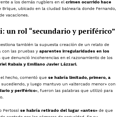
erente a los demás rugbiers en el
crimen ocurrido hace
e Brique, ubicado en la ciudad balnearia donde Fernando,
de vacaciones.
: un rol “secundario y periférico”
uestiona también la supuesta creación de un relato de
ía con las pruebas y
aparentes irregularidades en los
s que denunció incoherencias en el razonamiento de los
iel Rabaia y Emiliano Javier Lázzari.
e el hecho, comentó que
se habría limitado, primero, a
 sucediendo, y luego mantuvo un «altercado menor» con
ario y periférico
«, fueron las palabras que utilizó para
o.
 Pertossi
se habría retirado del lugar «antes»
de que
 sido captado por las cámaras de seguridad. En su