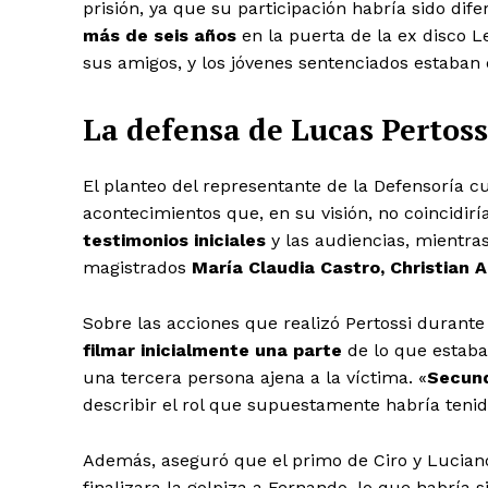
prisión, ya que su participación habría sido dif
más de seis años
en la puerta de la ex disco L
sus amigos, y los jóvenes sentenciados estaban 
La defensa de Lucas Pertossi
El planteo del representante de la Defensoría c
acontecimientos que, en su visión, no coincidir
testimonios iniciales
y las audiencias, mientra
magistrados
María Claudia Castro, Christian Ar
Sobre las acciones que realizó Pertossi durant
filmar inicialmente una parte
de lo que estaba
una tercera persona ajena a la víctima. «
Secund
describir el rol que supuestamente habría tenid
Además, aseguró que el primo de Ciro y Luciano
finalizara la golpiza a Fernando, lo que habría