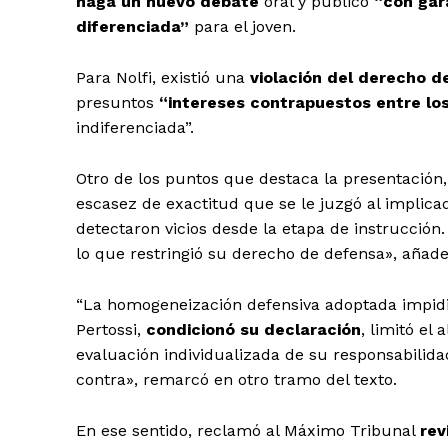
haga un nuevo debate
oral y público
“con gar
diferenciada”
para el joven.
Para Nolfi, existió una
violación del derecho d
presuntos
“intereses contrapuestos entre
lo
indiferenciada”.
Otro de los puntos que destaca la presentación,
escasez de exactitud que se le juzgó al impli
detectaron vicios desde la etapa de instrucció
lo que restringió su derecho de defensa», añade
“La homogeneización defensiva adoptada impid
Pertossi,
condicionó su declaración
, limitó el
evaluación individualizada de su responsabilid
contra», remarcó en otro tramo del texto.
En ese sentido, reclamó al Máximo Tribunal
rev