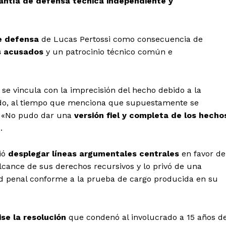
antía de defensa técnica independiente y
e defensa
de Lucas Pertossi como consecuencia de
s acusados
y un patrocinio técnico común e
 se vincula con la imprecisión del hecho debido a la
cado, al tiempo que menciona que supuestamente se
n. «No pudo dar una
versión fiel y completa de los hecho
.
ió
desplegar líneas argumentales centrales
en favor de
 alcance de sus derechos recursivos y lo privó de una
ad penal conforme a la prueba de cargo producida en su
ise la resolución
que condenó al involucrado a 15 años d