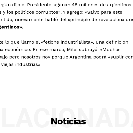
egún dijo el Presidente, «ganan 48 millones de argentinos 
 y los políticos corruptos». Y agregó: «Salvo para este
entido, nuevamente habló del «principio de revelación» qu
gentinos».
te lo que llamó
el «fetiche industrialista», una definición
ma económico. En ese marco, Milei subrayó: «Muchos
ajo pero nosotros no» porque Argentina podrá «suplir co
viejas industrias».
ELACIONAD
Noticias