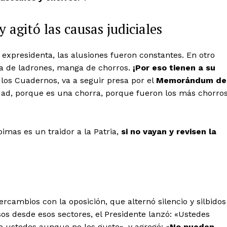
y agitó las causas judiciales
expresidenta, las alusiones fueron constantes. En otro
a de ladrones, manga de chorros.
¡Por eso tienen a su
 los Cuadernos, va a seguir presa por el
Memorándum de
lidad, porque es una chorra, porque fueron los más chorro
oimas es un traidor a la Patria,
si no vayan y revisen la
s
rcambios con la oposición, que alternó silencio y silbidos
sos desde esos sectores, el Presidente lanzó:
«Ustedes
e ustedes aunque no les guste», y agregó: «
No pueden