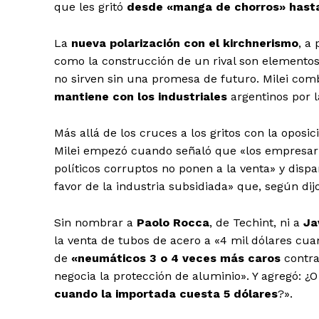
que les gritó
desde «manga de chorros» hasta
La
nueva polarización con el kirchnerismo
, a
como la construcción de un rival son elementos 
no sirven sin una promesa de futuro. Milei com
mantiene con los industriales
argentinos por 
Más allá de los cruces a los gritos con la oposi
Milei empezó cuando señaló que «los empresari
políticos corruptos no ponen a la venta» y
disp
favor de la industria subsidiada» que, según dij
Sin nombrar a
Paolo Rocca
, de Techint, ni a
Ja
la venta de tubos de acero a «4 mil dólares cu
de
«neumáticos 3 o 4 veces más caros
contra
negocia la protección de aluminio». Y agregó: ¿
cuando la importada cuesta 5 dólares
?».