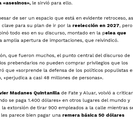
 «asesinos»,
le sirvió para ello.
 pesar de ser un espacio que está en evidente retroceso, as
clave para su plan de ir por la
reelección en 2027
, pero
binó todo eso en su discurso, montado en la p
elea que
la amplia apertura de importaciones, que reivindicó.
ción, que fueron muchos, el punto central del discurso de
os prebendarios no pueden comprar privilegios que los
aró que
«sorprende la defensa de los políticos populistas 
o, «perjudica a casi 48 millones de personas».
vier Madanes Quintanilla
de Fate y Aluar, volvió a criticar
ando se paga 1.400 dólares» en otros lugares del mundo y
 la extorsión de tirar 900 empleados a la calle mientras s
O les parece bien pagar una
remera básica 50 dólares