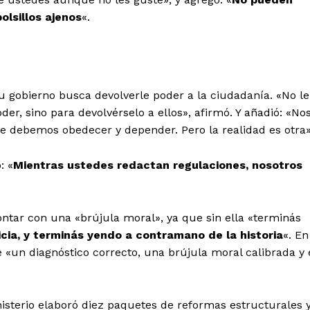
olsillos ajenos
«.
 su gobierno busca devolverle poder a la ciudadanía. «No le
der, sino para devolvérselo a ellos», afirmó. Y añadió: «No
ue debemos obedecer y depender. Pero la realidad es otra»
: «
Mientras ustedes redactan regulaciones, nosotros
ontar con una «brújula moral», ya que
sin ella «terminás
icia, y terminás yendo a contramano de la historia
«.
En
e «un diagnóstico correcto, una brújula moral calibrada y 
isterio elaboró diez paquetes de reformas estructurales 