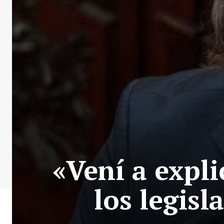
«Vení a expl
los legis