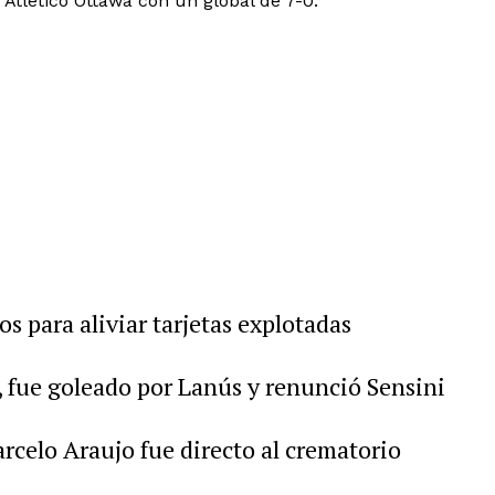
Atlético Ottawa con un global de 7-0.
s para aliviar tarjetas explotadas
, fue goleado por Lanús y renunció Sensini
Marcelo Araujo fue directo al crematorio