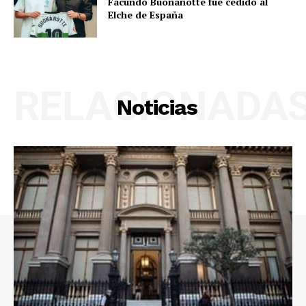
Facundo Buonanotte fue cedido al
Elche de España
RELACIONADA
Noticias